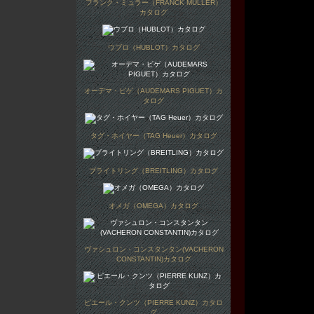
フランク・ミュラー（FRANCK MULLER）
カタログ
ウブロ（HUBLOT）カタログ
オーデマ・ピゲ（AUDEMARS PIGUET）カ
タログ
タグ・ホイヤー（TAG Heuer）カタログ
ブライトリング（BREITLING）カタログ
オメガ（OMEGA）カタログ
ヴァシュロン・コンスタンタン(VACHERON
CONSTANTIN)カタログ
ピエール・クンツ（PIERRE KUNZ）カタロ
グ