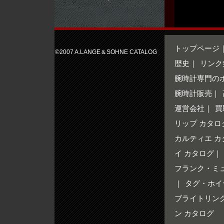
トップページ
©2007 A.LANGE＆SOHNE CATALOG
歴史
｜
リンク
腕時計専門の
腕時計販売
｜
運営会社
｜
買
リップ カタロ
カルティエ カ
イ カタログ
｜
フランク・ミ
｜
タグ・ホイ
ブライトリング
ン カタログ