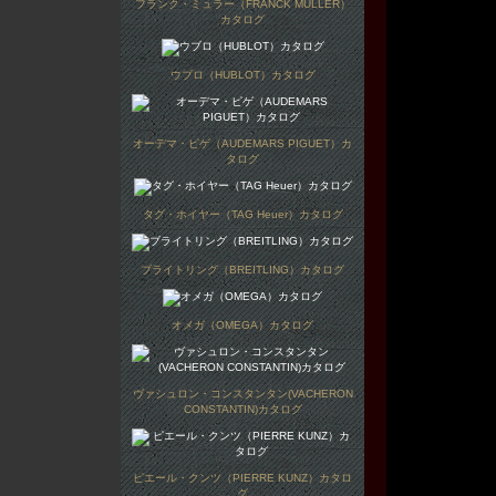
フランク・ミュラー（FRANCK MULLER）
カタログ
ウブロ（HUBLOT）カタログ
オーデマ・ピゲ（AUDEMARS PIGUET）カ
タログ
タグ・ホイヤー（TAG Heuer）カタログ
ブライトリング（BREITLING）カタログ
オメガ（OMEGA）カタログ
ヴァシュロン・コンスタンタン(VACHERON
CONSTANTIN)カタログ
ピエール・クンツ（PIERRE KUNZ）カタロ
グ