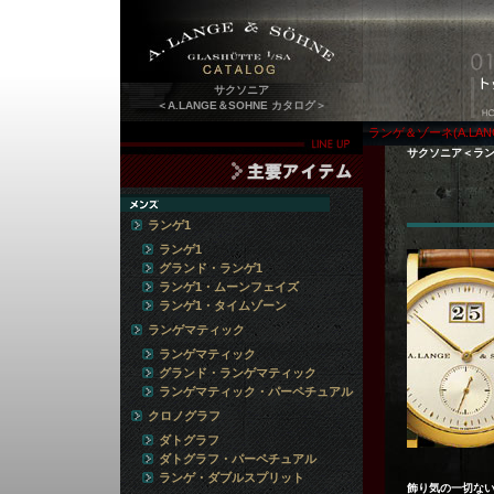
サクソニア
＜A.LANGE＆SOHNE カタログ＞
ランゲ＆ゾーネ(A.LAN
サクソニア＜ラン
ランゲ1
ランゲ1
グランド・ランゲ1
ランゲ1・ムーンフェイズ
ランゲ1・タイムゾーン
ランゲマティック
ランゲマティック
グランド・ランゲマティック
ランゲマティック・パーペチュアル
クロノグラフ
ダトグラフ
ダトグラフ・パーペチュアル
ランゲ・ダブルスプリット
飾り気の一切な