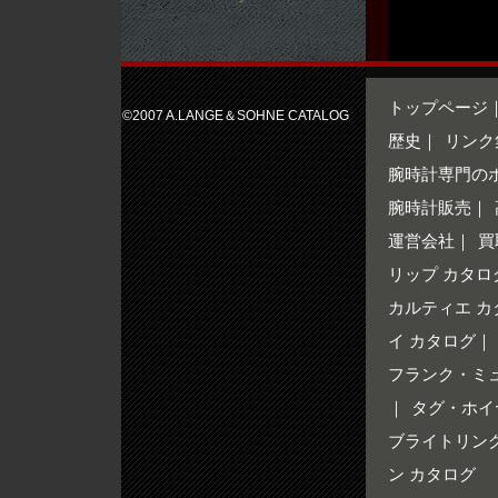
トップページ
©2007 A.LANGE＆SOHNE CATALOG
歴史
｜
リンク
腕時計専門の
腕時計販売
｜
運営会社
｜
買
リップ カタロ
カルティエ カ
イ カタログ
｜
フランク・ミ
｜
タグ・ホイ
ブライトリング
ン カタログ