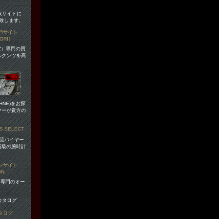
取サイトに
致します。
NZ）専門の買
ルクンツを高
HNE)をお探
ヤーが貴方の
の一流バイヤー
高級の腕時計
。
時計専門のオー
。
タログ