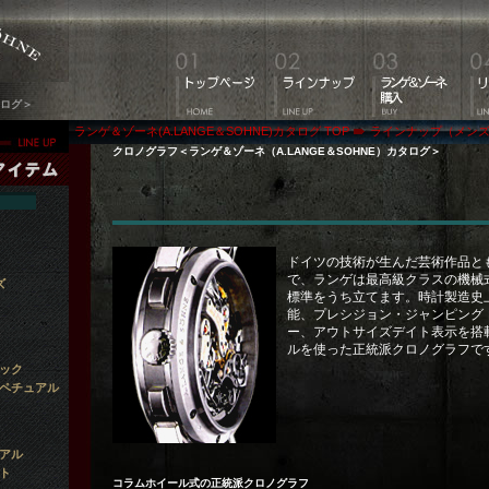
タログ＞
ランゲ＆ゾーネ(A.LANGE＆SOHNE)カタログ TOP
ラインナップ（メン
クロノグラフ＜ランゲ＆ゾーネ（A.LANGE＆SOHNE）カタログ＞
ドイツの技術が生んだ芸術作品と
で、ランゲは最高級クラスの機械
ズ
標準をうち立てます。時計製造史
能、プレシジョン・ジャンピング
ー、アウトサイズデイト表示を搭
ルを使った正統派クロノグラフで
ック
ペチュアル
アル
ト
コラムホイール式の正統派クロノグラフ