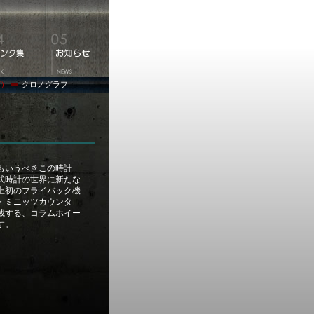
ズ）
クロノグラフ
もいうべきこの時計
式時計の世界に新たな
上初のフライバック機
・ミニッツカウンタ
載する、コラムホイー
す。