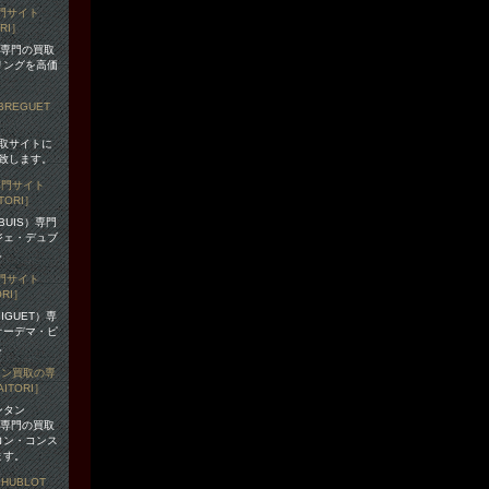
）専門の買取
リングを高価
買取サイトに
致します。
BUIS）専門
ジェ・デュブ
。
IGUET）専
オーデマ・ピ
。
ンタン
N）専門の買取
ロン・コンス
ます。