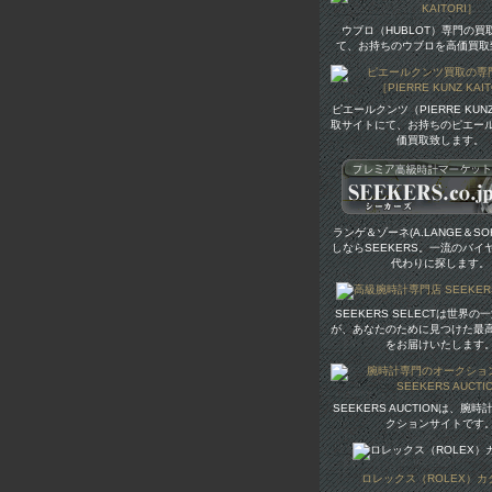
ウブロ（HUBLOT）専門の買
て、お持ちのウブロを高価買取
ピエールクンツ（PIERRE KU
取サイトにて、お持ちのピエー
価買取致します。
ランゲ＆ゾーネ(A.LANGE＆SO
しならSEEKERS。一流のバイ
代わりに探します。
SEEKERS SELECTは世界
が、あなたのために見つけた最
をお届けいたします
SEEKERS AUCTIONは、腕
クションサイトです
ロレックス（ROLEX）カ