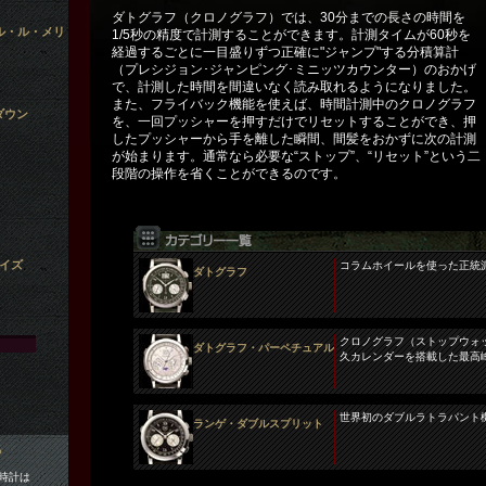
ダトグラフ（クロノグラフ）では、30分までの長さの時間を
ル・ル・メリ
1/5秒の精度で計測することができます。計測タイムが60秒を
経過するごとに一目盛りずつ正確に"ジャンプ"する分積算計
（プレシジョン･ジャンピング･ミニッツカウンター）のおかげ
で、計測した時間を間違いなく読み取れるようになりました。
また、フライバック機能を使えば、時間計測中のクロノグラフ
ダウン
を、一回プッシャーを押すだけでリセットすることができ、押
したプッシャーから手を離した瞬間、間髪をおかずに次の計測
が始まります。通常なら必要な“ストップ”、“リセット”という二
段階の操作を省くことができるのです。
イズ
コラムホイールを使った正統
ダトグラフ
クロノグラフ（ストップウォ
ダトグラフ・パーペチュアル
久カレンダーを搭載した最高
世界初のダブルラトラパント
ランゲ・ダブルスプリット
時計は