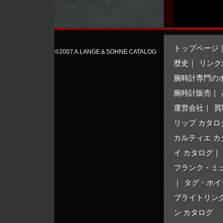
トップページ
©2007 A.LANGE＆SOHNE CATALOG
歴史
｜
リンク
腕時計専門の
腕時計販売
｜
運営会社
｜
買
リップ カタロ
カルティエ カ
イ カタログ
｜
フランク・ミ
｜
タグ・ホイ
ブライトリング
ン カタログ