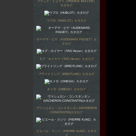
フランク・ミュラー（FRANCK MULLER）
カタログ
ウブロ（HUBLOT）カタログ
オーデマ・ピゲ（AUDEMARS PIGUET）カ
タログ
タグ・ホイヤー（TAG Heuer）カタログ
ブライトリング（BREITLING）カタログ
オメガ（OMEGA）カタログ
ヴァシュロン・コンスタンタン(VACHERON
CONSTANTIN)カタログ
ピエール・クンツ（PIERRE KUNZ）カタロ
グ