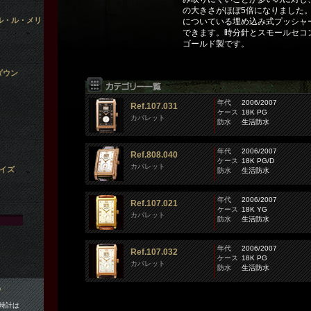
の大きさがほぼ5倍になりました
ル・ル・メリ
についている埋め込み式プッシャ
できます。時分針とスモールセコ
ゴールド製です。
ダウン
年代
2006/2007
Ref.107.031
ケース
18K PG
カバレット
防水
生活防水
年代
2006/2007
Ref.808.040
ケース
18K PG/D
カバレット
イズ
防水
生活防水
年代
2006/2007
Ref.107.021
ケース
18K YG
カバレット
防水
生活防水
年代
2006/2007
Ref.107.032
ケース
18K PG
カバレット
防水
生活防水
時計は