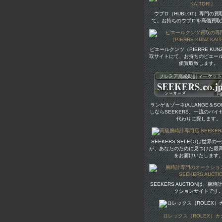
ウブロ（HUBLOT）専門の買
て、お持ちのウブロを高価買取
ピエールクンツ（PIERRE KU
取サイトにて、お持ちのピエー
価買取致します。
ランゲ＆ゾーネ(A.LANGE＆SO
しならSEEKERS。一流のバイ
代わりに探します。
SEEKERS SELECTは世界
が、あなたのために見つけた最
をお届けいたします
SEEKERS AUCTIONは、腕
クションサイトです
ロレックス（ROLEX）カ