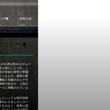
ズ）
カバレット
ちがお酒を飲みながらバ
居小屋のことです。こ
時計技術の世界が華麗
ようなもの。最高の素
機能と洗練されたデザ
独特の技法が、人気の
ースに満載されていま
んといっても特許技術
来のレクタンギュラー
ても小さく、非常に読
、カバレットでは表示