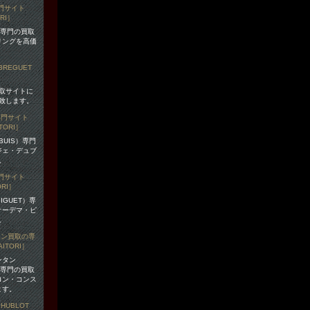
）専門の買取
リングを高価
買取サイトに
致します。
BUIS）専門
ジェ・デュブ
。
IGUET）専
オーデマ・ピ
。
ンタン
N）専門の買取
ロン・コンス
ます。