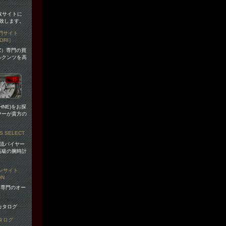
取サイトに
致します。
NZ）専門の買
ルクンツを高
HNE)をお探
ヤーが貴方の
の一流バイヤー
高級の腕時計
。
時計専門のオー
。
タログ