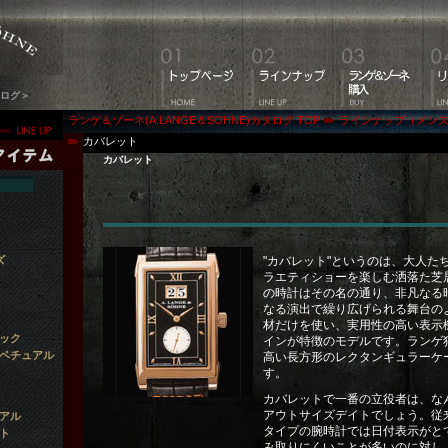
タログ＞
ランゲ＆ゾーネ(A.LANGE＆SOHNE)カタログ TOP
ラインナップ（メン
カバレット
カバレット
ズ
"カバレット"というのは、大人た
ラエティショーを楽しむ洒落た芝
の時計はその名の通り、非凡なる
なる演出で繰り広げられる舞台の
材だけを使い、実用性の高い表示
ック
インが特徴のモデルです。ランゲ
ペチュアル
高い長方形のレクタンギュラーケ
す。
カバレットで一番の立役者は、な
アウトサイズデイトでしょう。従
アル
タイプの腕時計では日付表示がと
ト
み取りにくいことが多いのに対し