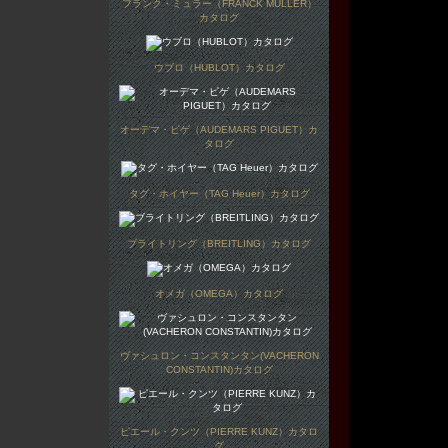
フランク・ミュラー（FRANCK MULLER）
カタログ
ウブロ（HUBLOT）カタログ
オーデマ・ピゲ（AUDEMARS PIGUET）カ
タログ
タグ・ホイヤー（TAG Heuer）カタログ
ブライトリング（BREITLING）カタログ
オメガ（OMEGA）カタログ
ヴァシュロン・コンスタンタン(VACHERON
CONSTANTIN)カタログ
ピエール・クンツ（PIERRE KUNZ）カタロ
グ