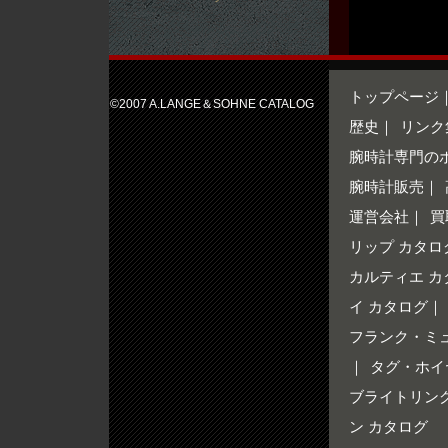
トップページ
©2007 A.LANGE＆SOHNE CATALOG
歴史
｜
リンク
腕時計専門の
腕時計販売
｜
運営会社
｜
買
リップ カタロ
カルティエ カ
イ カタログ
｜
フランク・ミ
｜
タグ・ホイ
ブライトリング
ン カタログ